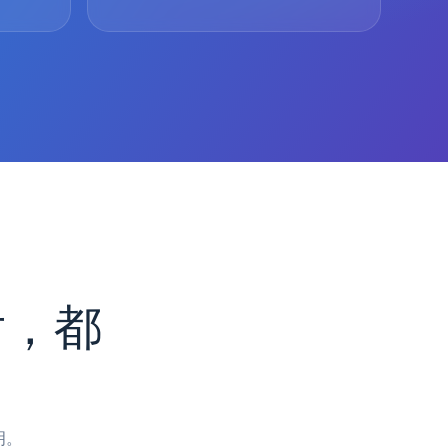
后，都
明。