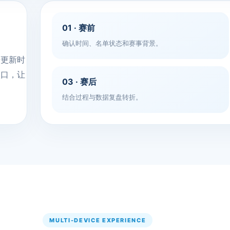
01 · 赛前
确认时间、名单状态和赛事背景。
据更新时
入口，让
03 · 赛后
结合过程与数据复盘转折。
MULTI-DEVICE EXPERIENCE