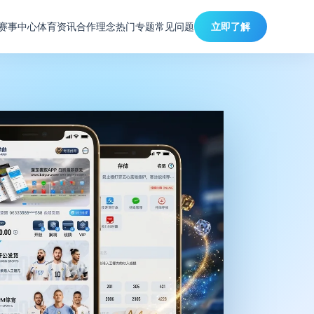
赛事中心
体育资讯
合作理念
热门专题
常见问题
立即了解