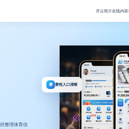
开云简介
在线内容
赛
赛程入口清晰
径整理体育信