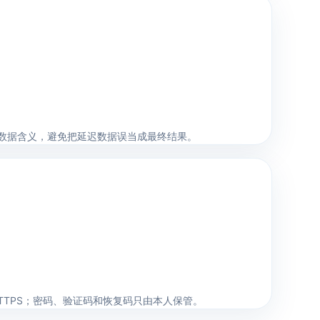
数据含义，避免把延迟数据误当成最终结果。
TTPS；密码、验证码和恢复码只由本人保管。