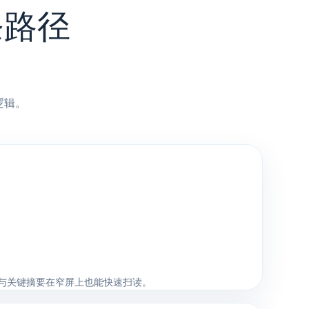
条路径
逻辑。
p
与关键摘要在窄屏上也能快速扫读。