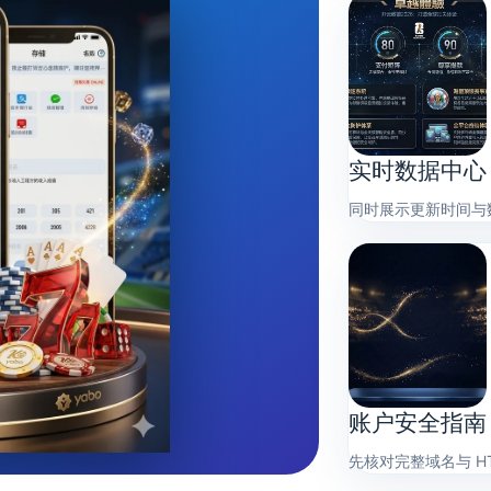
实时数据中心
同时展示更新时间与
账户安全指南
先核对完整域名与 H