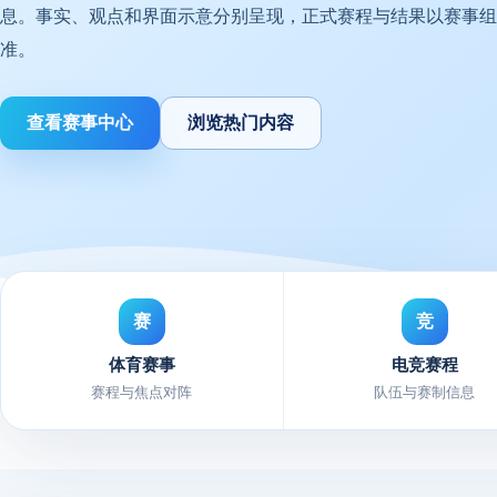
息。事实、观点和界面示意分别呈现，正式赛程与结果以赛事组
准。
查看赛事中心
浏览热门内容
赛
竞
体育赛事
电竞赛程
赛程与焦点对阵
队伍与赛制信息