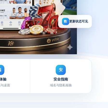
数
更新状态可见
端
安
体验
安全指南
板与桌面
域名与隐私核验