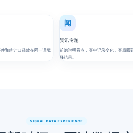
闻
资讯专题
事件和统计口径放在同一语境
前瞻说明看点，赛中记录变化，赛后回
释结果。
VISUAL DATA EXPERIENCE